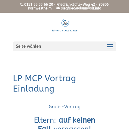
0151 55 33 66 20 · Friedrich-Züfle-Weg 42 · 70806
Kornwestheim
siegfried@dannwolf.info
Seite wählen
LP MCP Vortrag
Einladung
Gratis-Vortrag
Eltern:
auf keinen